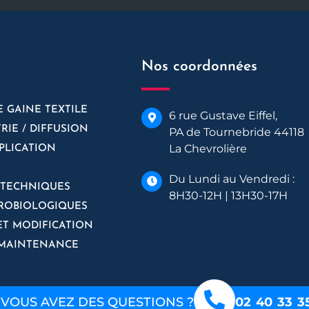
Nos coordonnées
 GAINE TEXTILE
6 rue Gustave Eiffel,
RIE / DIFFUSION
PA de Tournebride 44118
La Chevrolière
PLICATION
Du Lundi au Vendredi :
 TECHNIQUES
8H30-12H | 13H30-17H
ROBIOLOGIQUES
ET MODIFICATION
 MAINTENANCE
 VOUS AVEZ DES QUESTIONS ?
02 40 33 3