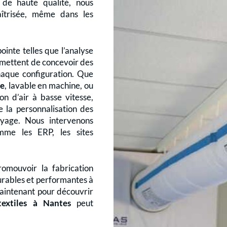
1 de haute qualité, nous
aîtrisée, même dans les
ointe telles que l’analyse
ermettent de concevoir des
haque configuration. Que
ne
, lavable en machine, ou
on d’air à basse vitesse,
la personnalisation des
oyage. Nous intervenons
mme les ERP, les sites
omouvoir la fabrication
 durables et performantes à
maintenant pour découvrir
textiles à Nantes
peut