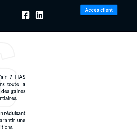
Accès client
’air ? HAS
s toute la
 des gaines
tiaires.
en réduisant
arantir une
itions.