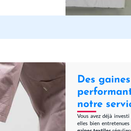
Des gaines 
performant
notre serv
Vous avez déjà investi
elles bien entretenue
gaines textiles
régulier